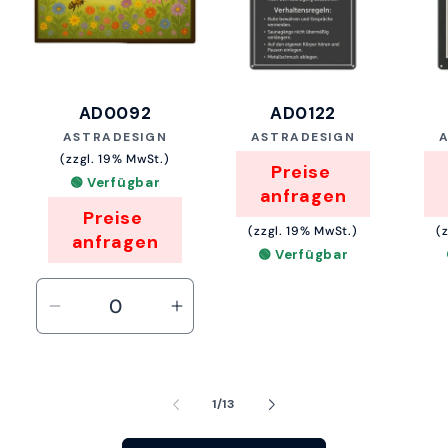
AD0092
AD0122
Anbieter:
Anbieter:
ASTRADESIGN
ASTRADESIGN
(zzgl. 19% MwSt.)
Preise 
🟢 Verfügbar
anfragen
Preise 
(zzgl. 19% MwSt.)
(
anfragen
🟢 Verfügbar
Verringere
Erhöhe
die
die
Menge
Menge
für
für
von
1
/
13
Default
Default
Title
Title